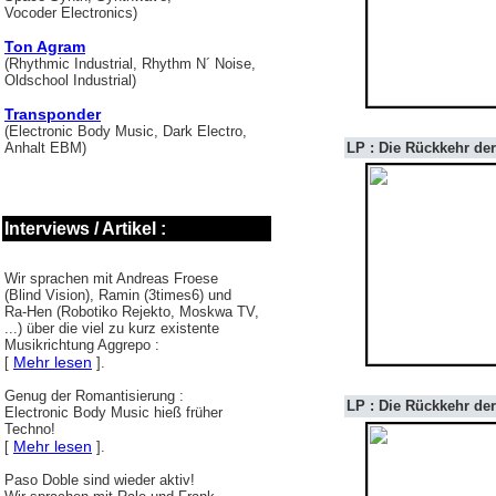
Vocoder Electronics)
Ton Agram
(Rhythmic Industrial, Rhythm N´ Noise,
Oldschool Industrial)
Transponder
(Electronic Body Music, Dark Electro,
Anhalt EBM)
LP : Die Rückkehr der 
Interviews / Artikel :
Wir sprachen mit Andreas Froese
(Blind Vision), Ramin (3times6) und
Ra-Hen (Robotiko Rejekto, Moskwa TV,
...) über die viel zu kurz existente
Musikrichtung Aggrepo :
Mehr lesen
[
].
Genug der Romantisierung :
LP : Die Rückkehr der 
Electronic Body Music hieß früher
Techno!
Mehr lesen
[
].
Paso Doble sind wieder aktiv!