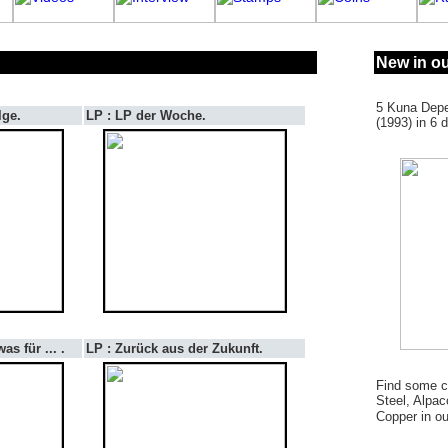
New in ou
5 Kuna Depe
lge.
LP : LP der Woche.
(1993) in 6 d
s für ... .
LP : Zurück aus der Zukunft.
Find some co
Steel, Alpac
Copper in o