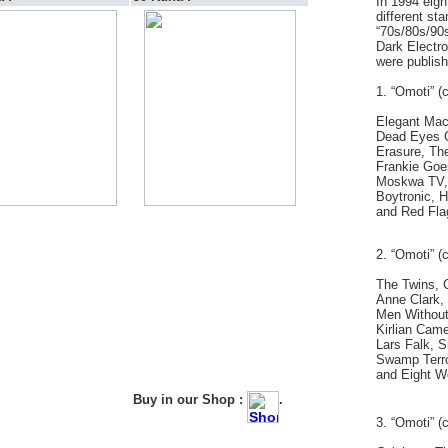
In 1994 eigh
different st
“
70s/80s/90
Dark Electro,
were publish
1. “Omoti” (
Elegant Mach
Dead Eyes O
Erasure, Th
Frankie Goes
Moskwa TV, 
Boytronic, 
and Red Fla
2. “Omoti” (
The Twins, 
Anne Clark,
Men Without 
Kirlian Came
Lars Falk, Si
Swamp Terro
and Eight W
Buy in our Shop :
.
3. “Omoti” (