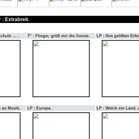
 : Extrabreit.
chule ... .
7” : Flieger, grüß mir die Sonne.
LP : Ihre größten Erfo
n an Musik.
LP : Europa.
LP : Welch ein Land, wa