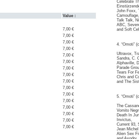
Celebrate T
Einstürzend
John Foxx,
Camouflage,
Value :
Talk Talk, N
ABC, Severe
7,00 €
and Soft Cel
7,00 €
7,00 €
4. “Omoti” (
7,00 €
Ultravox, Tr
7,00 €
Sandra, C. 
7,00 €
Alphaville,
Parade Groun
7,00 €
Tears For F
7,00 €
Chris and C
7,00 €
and The Sis
7,00 €
7,00 €
5. “Omoti” (
7,00 €
The Cassand
7,00 €
Vomito Negr
7,00 €
Death In Jun
Invictus,
7,00 €
Current 93, 
7,00 €
Jean Michel 
Alien Sex F
and Axodry.