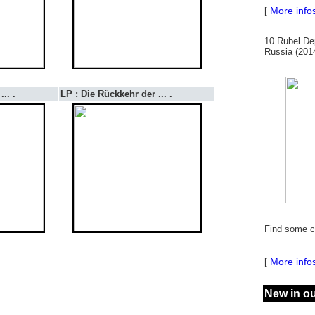
More info
[
10 Rubel De
Russia (2014
.. .
LP : Die Rückkehr der ... .
Find some c
More info
[
New in o