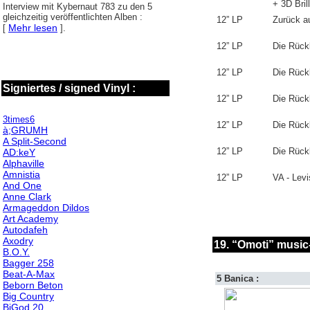
+ 3D Bril
Interview mit Kybernaut 783 zu den 5
gleichzeitig veröffentlichten Alben :
12” LP
Zurück a
Mehr lesen
[
].
12” LP
Die Rück
12” LP
Die Rück
Signiertes / signed Vinyl :
12” LP
Die Rück
3times6
12” LP
Die Rück
à;GRUMH
A Split-Second
12” LP
Die Rück
AD:keY
Alphaville
Amnistia
12” LP
VA - Levi
And One
Anne Clark
Armageddon Dildos
Art Academy
Autodafeh
Axodry
19. “Omoti” music
B.O.Y.
Bagger 258
Beat-A-Max
5 Banica :
Beborn Beton
Big Country
BiGod 20