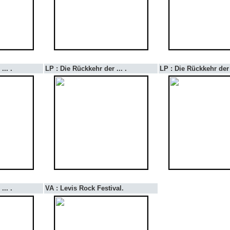
... .
LP : Die Rückkehr der ... .
LP : Die Rückkehr der .
... .
VA : Levis Rock Festival.