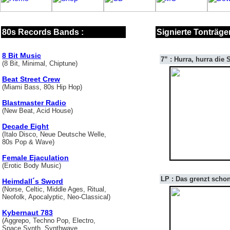
80s Records Bands :
Signierte Tonträger
8 Bit Music
7” : Hurra, hurra die S
(8 Bit, Minimal, Chiptune)
Beat Street Crew
(Miami Bass, 80s Hip Hop)
Blastmaster Radio
(New Beat, Acid House)
Decade Eight
(Italo Disco, Neue Deutsche Welle,
80s Pop & Wave)
Female Ejaculation
(Erotic Body Music)
LP : Das grenzt scho
Heimdall´s Sword
(Norse, Celtic, Middle Ages, Ritual,
Neofolk, Apocalyptic, Neo-Classical)
Kybernaut 783
(Aggrepo, Techno Pop, Electro,
Space Synth, Synthwave,