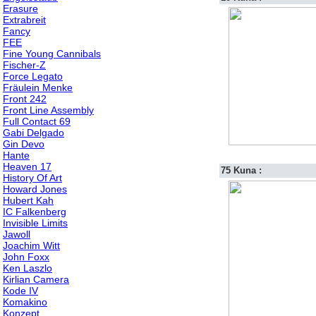
Erasure
Extrabreit
Fancy
FEE
Fine Young Cannibals
Fischer-Z
Force Legato
Fräulein Menke
Front 242
Front Line Assembly
Full Contact 69
Gabi Delgado
Gin Devo
Hante
Heaven 17
75 Kuna :
History Of Art
Howard Jones
Hubert Kah
IC Falkenberg
Invisible Limits
Jawoll
Joachim Witt
John Foxx
Ken Laszlo
Kirlian Camera
Kode IV
Komakino
Konzept