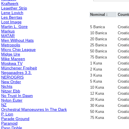
Kraftwerk
Leaether Strip
Lene Lovich
Nominal :
Countr
Les Berrtas
Lost Image
Martin L. Gore
5 Banica
Croati
Markus
10 Banica
Croati
MATAR
20 Banica
Croati
Men Without Hats
Metropolis
25 Banica
Croati
Micro Chip League
50 Banica
Croati
Midge Ure
75 Banica
Croati
Mike Mareen
Moskwa TV
1 Kuna
Croati
Münchener Freiheit
2 Kuna
Croati
Negapadres 3.3.
3 Kuna
Croati
NER\OGRIS
5 Kuna
Croati
New Order
Nichts
10 Kuna
Croati
Nitzer Ebb
12 Kuna
Croati
No Trust In Dawn
20 Kuna
Croati
Nylon Euter
NZ
30 Kuna
Croati
Orchestral Manoeuvres In The Dark
50 Kuna
Croati
P. Lion
75 Kuna
Croati
Parade Ground
Paranoid
Paso Doble