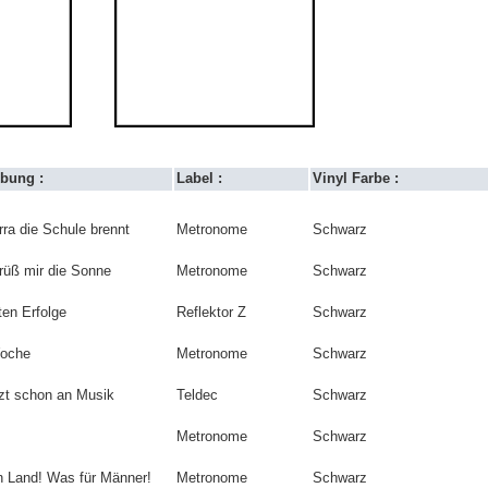
bung :
Label :
Vinyl Farbe :
rra die Schule brennt
Metronome
Schwarz
grüß mir die Sonne
Metronome
Schwarz
ten Erfolge
Reflektor Z
Schwarz
Woche
Metronome
Schwarz
zt schon an Musik
Teldec
Schwarz
Metronome
Schwarz
n Land! Was für Männer!
Metronome
Schwarz