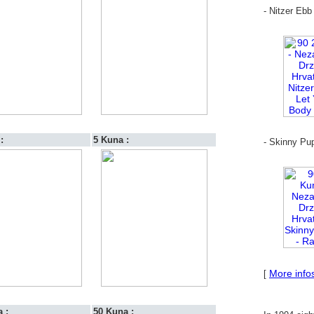
- Nitzer Ebb 
:
5 Kuna :
- Skinny Pu
More info
[
 :
50 Kuna :