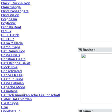
Black, Rock & Ron
Blancmange
Blind Passengers
Blind Vision
Borghesia
Boytronic
Bronski Beat
BROS
C. C. Catch
C.C.C.P.
Calva Y Nada
Camouflage
75 Banica :
Cat Rapes Dog
China Crisis
Christian Death
Catastrophe Ballet
Clock DVA
Consolidated
Dance Or Die
Death In June
Deine Lakaien
Depeche Mode
Desireless
Deutsch Amerikanische Freundschaft
Dieter Hallervorden
Die Krupps
Dive
Engelsstaub
10 Kuna :