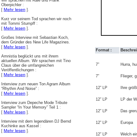
Wir sprachen mit Rale und Frank
Oberpichler :
Mehr lesen
[
].
Kurz vor seinem Tod sprachen wir noch
mit Tommi Stumpff :
Mehr lesen
[
].
Großes Interview mit Sebastian Koch,
dem Gründer des New Life Magazines.
Mehr lesen
[
].
Format :
Beschrei
Amnistia beglückt uns mit ihrem
aktuellen Album. Wir sprachen mit Tino
7”
Hurra, hu
Claus über die umfangreichen
Veröffentlichungen :
Mehr lesen
[
].
7”
Flieger, 
Interview zum neuen Ton Agram Album
12” LP
Ihre größ
“Rhythm And Noise” :
Mehr lesen
[
].
12” LP
LP der 
Interview zum Depeche Mode Tribute
Sampler “In Your Memory” Teil 1 :
12” LP
Das gren
Mehr lesen
[
].
Interview mit dem legendären DJ Bernd
12” LP
Europa
Kuchinke aus Kassel :
Mehr lesen
[
].
12” LP
Welch ei