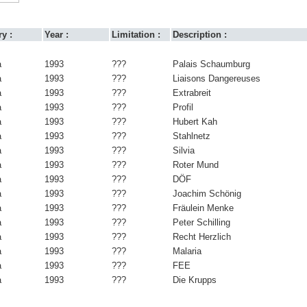
y :
Year :
Limitation :
Description :
a
1993
???
Palais Schaumburg
a
1993
???
Liaisons Dangereuses
a
1993
???
Extrabreit
a
1993
???
Profil
a
1993
???
Hubert Kah
a
1993
???
Stahlnetz
a
1993
???
Silvia
a
1993
???
Roter Mund
a
1993
???
DÖF
a
1993
???
Joachim Schönig
a
1993
???
Fräulein Menke
a
1993
???
Peter Schilling
a
1993
???
Recht Herzlich
a
1993
???
Malaria
a
1993
???
FEE
a
1993
???
Die Krupps