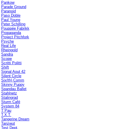
Pankow
Parade Ground
Paranoid
Paso Doble
Paul Young
Peter Schilling
Pouppée Fabrikk
Propaganda
Project Pitchfork
Psyche
Real Life
Rheingold
Sandra
Scope
Scritti Politti
Shift
Signal Aout 42
Silent Circle
Six(th) Comm
Skinny Puppy
Spandau Ballet
Stahlnetz
Stalingrad
Sturm Café
System 84
T´Pau
T.X.T.
Tangerine Dream
Tanzwut
Test Dept.