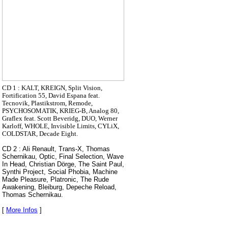
CD 1 : KALT, KREIGN, Split Vision,
Fortification 55, David Espana feat.
Tecnovik, Plastikstrom, Remode,
PSYCHOSOMATIK, KRIEG-B, Analog 80,
Graflex feat. Scott Beveridg, DUO, Werner
Karloff, WHOLE, Invisible Limits, CYLiX,
COLDSTAR, Decade Eight.
CD 2 : Ali Renault, Trans-X, Thomas
Schernikau, Optic, Final Selection, Wave
In Head, Christian Dörge, The Saint Paul,
Synthi Project, Social Phobia, Machine
Made Pleasure, Platronic, The Rude
Awakening, Bleiburg, Depeche Reload,
Thomas Schernikau.
[
More Infos
]