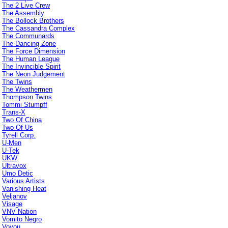
The 2 Live Crew
The Assembly
The Bollock Brothers
The Cassandra Complex
The Communards
The Dancing Zone
The Force Dimension
The Human League
The Invincible Spirit
The Neon Judgement
The Twins
The Weathermen
Thompson Twins
Tommi Stumpff
Trans-X
Two Of China
Two Of Us
Tyrell Corp.
U-Men
U-Tek
UKW
Ultravox
Umo Detic
Various Artists
Vanishing Heat
Veljanov
Visage
VNV Nation
Vomito Negro
Voyou