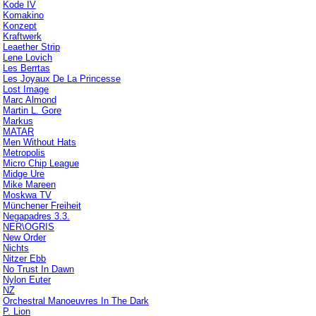
Kode IV
Komakino
Konzept
Kraftwerk
Leaether Strip
Lene Lovich
Les Berrtas
Les Joyaux De La Princesse
Lost Image
Marc Almond
Martin L. Gore
Markus
MATAR
Men Without Hats
Metropolis
Micro Chip League
Midge Ure
Mike Mareen
Moskwa TV
Münchener Freiheit
Negapadres 3.3.
NER\OGRIS
New Order
Nichts
Nitzer Ebb
No Trust In Dawn
Nylon Euter
NZ
Orchestral Manoeuvres In The Dark
P. Lion