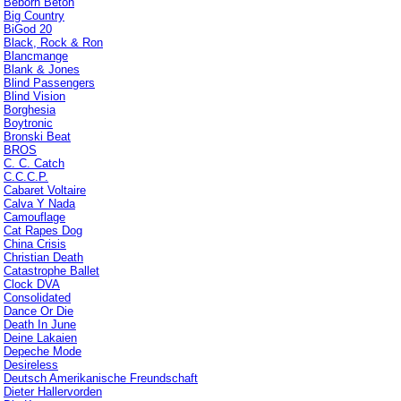
Beborn Beton
Big Country
BiGod 20
Black, Rock & Ron
Blancmange
Blank & Jones
Blind Passengers
Blind Vision
Borghesia
Boytronic
Bronski Beat
BROS
C. C. Catch
C.C.C.P.
Cabaret Voltaire
Calva Y Nada
Camouflage
Cat Rapes Dog
China Crisis
Christian Death
Catastrophe Ballet
Clock DVA
Consolidated
Dance Or Die
Death In June
Deine Lakaien
Depeche Mode
Desireless
Deutsch Amerikanische Freundschaft
Dieter Hallervorden