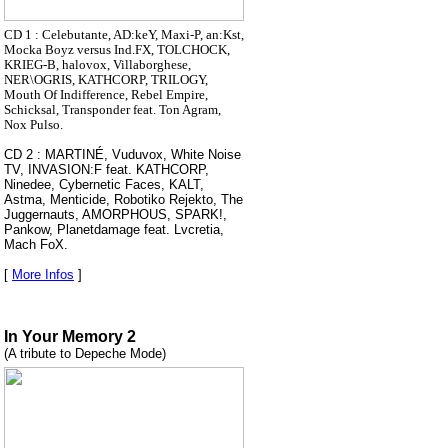
CD 1 : Celebutante, AD:keY, Maxi-P, an:Kst,
Mocka Boyz versus Ind.FX, TOLCHOCK,
KRIEG-B, halovox, Villaborghese,
NER\OGRIS, KATHCORP, TRILOGY,
Mouth Of Indifference, Rebel Empire,
Schicksal, Transponder feat. Ton Agram,
Nox Pulso.
CD 2 : MARTINÉ, Vuduvox, White Noise
TV, INVASION:F feat. KATHCORP,
Ninedee, Cybernetic Faces, KALT,
Astma, Menticide, Robotiko Rejekto, The
Juggernauts, AMORPHOUS, SPARK!,
Pankow, Planetdamage feat. Lvcretia,
Mach FoX.
[
More Infos
]
In Your Memory 2
(A tribute to Depeche Mode)