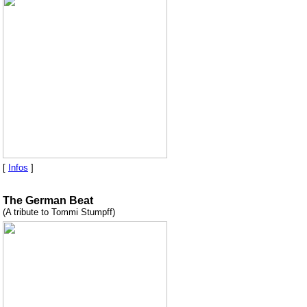
[
Infos
]
The German Beat
(A tribute to Tommi Stumpff)