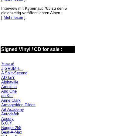
Interview mit Kybernaut 783 zu den 5
gleichzeitig veröffentlichten Alben :
[
Mehr lesen
].
Signed Vinyl / CD for sale :
3times6
à;GRUMH...
A Split-Second
AD:keY
Alphaville
Amnistia
And One
an:Kst
Anne Clark
Armageddon Dildos
Art Academy
Autodafeh
Axodry
B.O.Y.
Bagger 258
Beat-A-Max