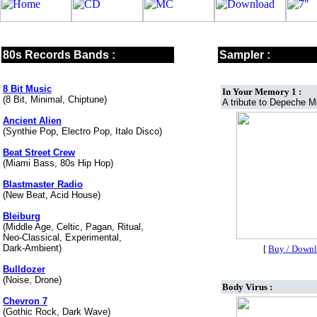
80s Records Bands :
Sampler :
8 Bit Music
In Your Memory 1 :
(8 Bit, Minimal, Chiptune)
A tribute to Depeche M
Ancient Alien
(Synthie Pop, Electro Pop, Italo Disco)
Beat Street Crew
(Miami Bass, 80s Hip Hop)
Blastmaster Radio
(New Beat, Acid House)
Bleiburg
(Middle Age, Celtic, Pagan, Ritual,
Neo-Classical, Experimental,
Dark-Ambient)
[
Buy / Down
Bulldozer
(Noise, Drone)
Body Virus :
Chevron 7
(Gothic Rock, Dark Wave)