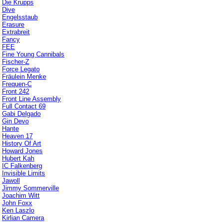
Die Krupps
Dive
Engelsstaub
Erasure
Extrabreit
Fancy
FEE
Fine Young Cannibals
Fischer-Z
Force Legato
Fräulein Menke
Frequen-C
Front 242
Front Line Assembly
Full Contact 69
Gabi Delgado
Gin Devo
Hante
Heaven 17
History Of Art
Howard Jones
Hubert Kah
IC Falkenberg
Invisible Limits
Jawoll
Jimmy Sommerville
Joachim Witt
John Foxx
Ken Laszlo
Kirlian Camera