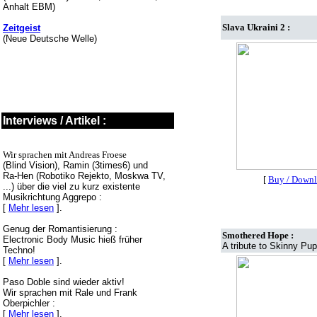
Anhalt EBM)
Slava Ukraini 2 :
Zeitgeist
(Neue Deutsche Welle)
Interviews / Artikel :
Wir sprachen mit Andreas Froese
(Blind Vision), Ramin (3times6) und
Ra-Hen (Robotiko Rejekto, Moskwa TV,
[
Buy / Down
...) über die viel zu kurz existente
Musikrichtung Aggrepo :
[
Mehr lesen
].
Genug der Romantisierung :
Smothered Hope :
Electronic Body Music hieß früher
A tribute to Skinny Pup
Techno!
[
Mehr lesen
].
Paso Doble sind wieder aktiv!
Wir sprachen mit Rale und Frank
Oberpichler :
[
Mehr lesen
].