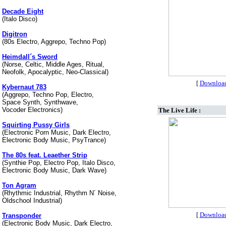
Decade Eight
(Italo Disco)
Digitron
(80s Electro, Aggrepo, Techno Pop)
Heimdall´s Sword
(Norse, Celtic, Middle Ages, Ritual,
Neofolk, Apocalyptic, Neo-Classical)
[
Downloa
Kybernaut 783
(Aggrepo, Techno Pop, Electro,
Space Synth, Synthwave,
Vocoder Electronics)
The Live Life :
Squirting Pussy Girls
(Electronic Porn Music, Dark Electro,
Electronic Body Music, PsyTrance)
The 80s feat. Leaether Strip
(Synthie Pop, Electro Pop, Italo Disco,
Electronic Body Music, Dark Wave)
Ton Agram
(Rhythmic Industrial, Rhythm N´ Noise,
Oldschool Industrial)
[
Downloa
Transponder
(Electronic Body Music, Dark Electro,