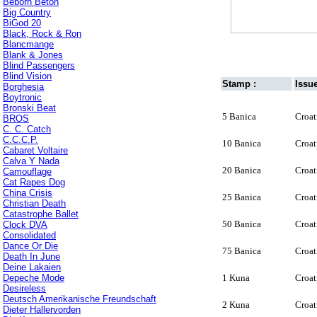
Beborn Beton
Big Country
BiGod 20
Black, Rock & Ron
Blancmange
Blank & Jones
Blind Passengers
Blind Vision
Stamp :
Issue
Borghesia
Boytronic
Bronski Beat
5 Banica
Croat
BROS
C. C. Catch
C.C.C.P.
10 Banica
Croat
Cabaret Voltaire
Calva Y Nada
20 Banica
Croat
Camouflage
Cat Rapes Dog
China Crisis
25 Banica
Croat
Christian Death
Catastrophe Ballet
50 Banica
Croat
Clock DVA
Consolidated
Dance Or Die
75 Banica
Croat
Death In June
Deine Lakaien
Depeche Mode
1 Kuna
Croat
Desireless
Deutsch Amerikanische Freundschaft
2 Kuna
Croat
Dieter Hallervorden