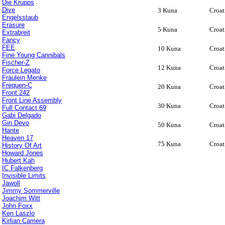
Die Krupps
Dive
3 Kuna
Croat
Engelsstaub
Erasure
5 Kuna
Croat
Extrabreit
Fancy
FEE
10 Kuna
Croat
Fine Young Cannibals
Fischer-Z
12 Kuna
Croat
Force Legato
Fräulein Menke
Frequen-C
20 Kuna
Croat
Front 242
Front Line Assembly
30 Kuna
Croat
Full Contact 69
Gabi Delgado
Gin Devo
50 Kuna
Croat
Hante
Heaven 17
75 Kuna
Croat
History Of Art
Howard Jones
Hubert Kah
IC Falkenberg
Invisible Limits
Jawoll
Jimmy Sommerville
Joachim Witt
John Foxx
Ken Laszlo
Kirlian Camera