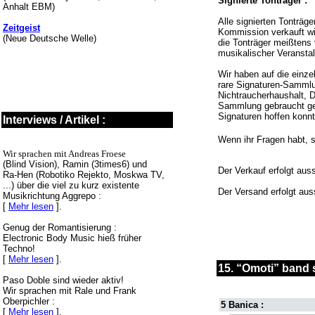
Signierte Tonträger :
Anhalt EBM)
Alle signierten Tonträg
Zeitgeist
Kommission verkauft wi
(Neue Deutsche Welle)
die Tonträger meißtens
musikalischer Veransta
Wir haben auf die einze
rare Signaturen-Sammlu
Nichtraucherhaushalt, D
Sammlung gebraucht gek
Signaturen hoffen konn
Interviews / Artikel :
Wenn ihr Fragen habt, s
Wir sprachen mit Andreas Froese
(Blind Vision), Ramin (3times6) und
Der Verkauf erfolgt aus
Ra-Hen (Robotiko Rejekto, Moskwa TV,
...) über die viel zu kurz existente
Der Versand erfolgt aus
Musikrichtung Aggrepo :
[
Mehr lesen
].
Genug der Romantisierung :
Electronic Body Music hieß früher
Techno!
[
Mehr lesen
].
15. “Omoti” band s
Paso Doble sind wieder aktiv!
Wir sprachen mit Rale und Frank
Oberpichler :
5 Banica :
[
Mehr lesen
].