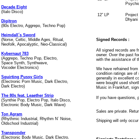
Psychic
Decade Eight
(Italo Disco)
12” LP
Project
Dhyani
Digitron
(80s Electro, Aggrepo, Techno Pop)
Heimdall´s Sword
(Norse, Celtic, Middle Ages, Ritual,
Signed Records :
Neofolk, Apocalyptic, Neo-Classical)
All signed records are f
Kybernaut 783
owner. Over the past fou
(Aggrepo, Techno Pop, Electro,
with the assistance of 
Space Synth, Synthwave,
Vocoder Electronics)
We have refrained from p
condition ratings are o
Squirting Pussy Girls
generally in excellent c
(Electronic Porn Music, Dark Electro,
were bought used shortl
Dark Electro)
Music in Frankfurt, signa
The 80s feat. Leaether Strip
If you have questions, 
(Synthie Pop, Electro Pop, Italo Disco,
Electronic Body Music, Dark Wave)
Sales are private. Retu
Ton Agram
(Rhythmic Industrial, Rhythm N´ Noise,
Shipping will only occu
Oldschool Industrial)
Transponder
(Electronic Body Music, Dark Electro,