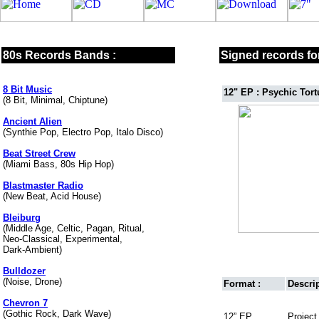
80s Records Bands :
Signed records for
8 Bit Music
12" EP : Psychic Tort
(8 Bit, Minimal, Chiptune)
Ancient Alien
(Synthie Pop, Electro Pop, Italo Disco)
Beat Street Crew
(Miami Bass, 80s Hip Hop)
Blastmaster Radio
(New Beat, Acid House)
Bleiburg
(Middle Age, Celtic, Pagan, Ritual,
Neo-Classical, Experimental,
Dark-Ambient)
Bulldozer
(Noise, Drone)
Format :
Descrip
Chevron 7
(Gothic Rock, Dark Wave)
12” EP
Project