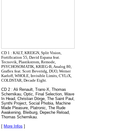
CD 1 : KALT, KREIGN, Split Vision,
Fortification 55, David Espana feat.
Tecnovik, Plastikstrom, Remode,
PSYCHOSOMATIK, KRIEG-B, Analog 80,
Graflex feat. Scott Beveridg, DUO, Werner
Karloff, WHOLE, Invisible Limits, CYLiX,
COLDSTAR, Decade Eight.
CD 2 : Ali Renault, Trans-X, Thomas
Schernikau, Optic, Final Selection, Wave
In Head, Christian Dörge, The Saint Paul,
Synthi Project, Social Phobia, Machine
Made Pleasure, Platronic, The Rude
Awakening, Bleiburg, Depeche Reload,
Thomas Schernikau.
[
More Infos
]