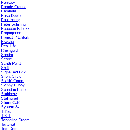
Pankow
Parade Ground
Paranoid
Paso Doble
Paul Young
Peter Schilling
Pouppée Fabrikk
Propaganda
Project Pitchfork
Psyche
Real Life
Rheingold
Sandra
Scope
Scritti Politti
Shift
Signal Aout 42
Silent Circle
Six(th) Comm
Skinny Puppy
Spandau Ballet
Stahlnetz
Stalingrad
Sturm Café
System 84
T´Pau
T.X.T.
Tangerine Dream
Tanzwut
Test Dept.