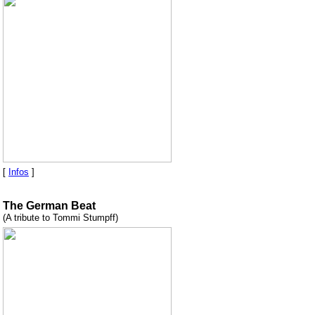
[
Infos
]
The German Beat
(A tribute to Tommi Stumpff)