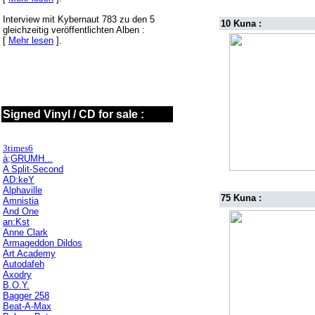
Interview mit Kybernaut 783 zu den 5
10 Kuna :
gleichzeitig veröffentlichten Alben :
[
Mehr lesen
].
Signed Vinyl / CD for sale :
3times6
à;GRUMH...
A Split-Second
AD:keY
Alphaville
75 Kuna :
Amnistia
And One
an:Kst
Anne Clark
Armageddon Dildos
Art Academy
Autodafeh
Axodry
B.O.Y.
Bagger 258
Beat-A-Max