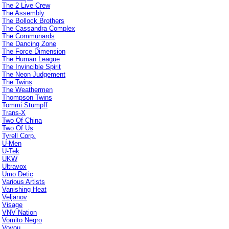
The 2 Live Crew
The Assembly
The Bollock Brothers
The Cassandra Complex
The Communards
The Dancing Zone
The Force Dimension
The Human League
The Invincible Spirit
The Neon Judgement
The Twins
The Weathermen
Thompson Twins
Tommi Stumpff
Trans-X
Two Of China
Two Of Us
Tyrell Corp.
U-Men
U-Tek
UKW
Ultravox
Umo Detic
Various Artists
Vanishing Heat
Veljanov
Visage
VNV Nation
Vomito Negro
Voyou