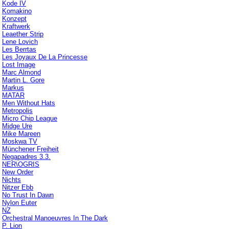
Kode IV
Komakino
Konzept
Kraftwerk
Leaether Strip
Lene Lovich
Les Berrtas
Les Joyaux De La Princesse
Lost Image
Marc Almond
Martin L. Gore
Markus
MATAR
Men Without Hats
Metropolis
Micro Chip League
Midge Ure
Mike Mareen
Moskwa TV
Münchener Freiheit
Negapadres 3.3.
NER\OGRIS
New Order
Nichts
Nitzer Ebb
No Trust In Dawn
Nylon Euter
NZ
Orchestral Manoeuvres In The Dark
P. Lion