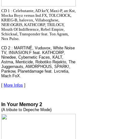
CD 1 : Celebutante, AD:keY, Maxi-P, an:Kst,
Mocka Boyz versus Ind.FX, TOLCHOCK,
KRIEG-B, halovox, Villaborghese,
NER\OGRIS, KATHCORP, TRILOGY,
Mouth Of Indifference, Rebel Empire,
Schicksal, Transponder feat. Ton Agram,
Nox Pulso.
CD 2 : MARTINÉ, Vuduvox, White Noise
TV, INVASION:F feat. KATHCORP,
Ninedee, Cybernetic Faces, KALT,
Astma, Menticide, Robotiko Rejekto, The
Juggernauts, AMORPHOUS, SPARK!,
Pankow, Planetdamage feat. Lvcretia,
Mach FoX.
[
More Infos
]
In Your Memory 2
(A tribute to Depeche Mode)