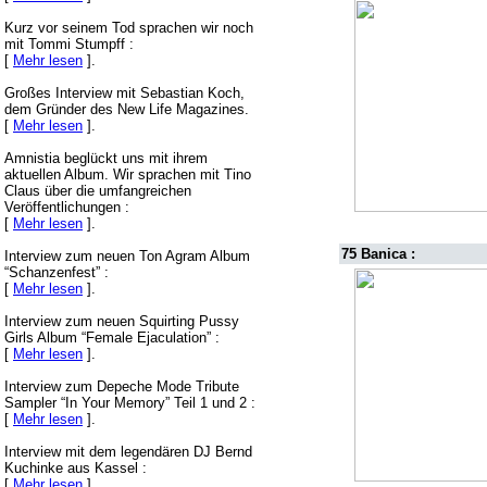
Kurz vor seinem Tod sprachen wir noch
mit Tommi Stumpff :
[
Mehr lesen
].
Großes Interview mit Sebastian Koch,
dem Gründer des New Life Magazines.
[
Mehr lesen
].
Amnistia beglückt uns mit ihrem
aktuellen Album. Wir sprachen mit Tino
Claus über die umfangreichen
Veröffentlichungen :
[
Mehr lesen
].
75 Banica :
Interview zum neuen Ton Agram Album
“Schanzenfest” :
[
Mehr lesen
].
Interview zum neuen Squirting Pussy
Girls Album “Female Ejaculation” :
[
Mehr lesen
].
Interview zum Depeche Mode Tribute
Sampler “In Your Memory” Teil 1 und 2 :
[
Mehr lesen
].
Interview mit dem legendären DJ Bernd
Kuchinke aus Kassel :
[
Mehr lesen
].