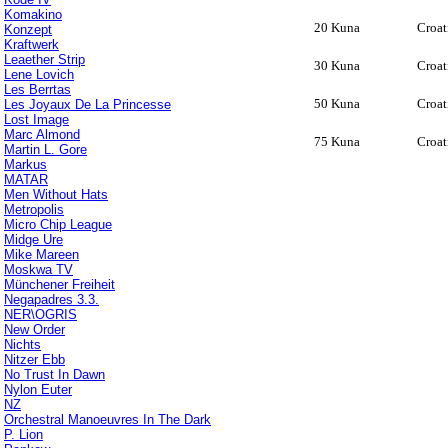
Komakino
20 Kuna
Croat
Konzept
Kraftwerk
Leaether Strip
30 Kuna
Croat
Lene Lovich
Les Berrtas
50 Kuna
Croat
Les Joyaux De La Princesse
Lost Image
Marc Almond
75 Kuna
Croat
Martin L. Gore
Markus
MATAR
Men Without Hats
Metropolis
Micro Chip League
Midge Ure
Mike Mareen
Moskwa TV
Münchener Freiheit
Negapadres 3.3.
NER\OGRIS
New Order
Nichts
Nitzer Ebb
No Trust In Dawn
Nylon Euter
NZ
Orchestral Manoeuvres In The Dark
P. Lion