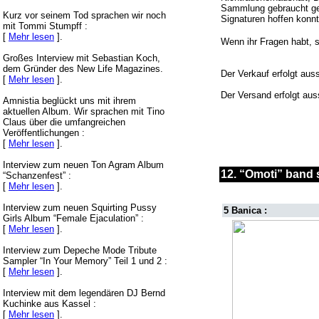
Sammlung gebraucht gek
Kurz vor seinem Tod sprachen wir noch
Signaturen hoffen konn
mit Tommi Stumpff :
[
Mehr lesen
].
Wenn ihr Fragen habt, s
Großes Interview mit Sebastian Koch,
dem Gründer des New Life Magazines.
Der Verkauf erfolgt aus
[
Mehr lesen
].
Der Versand erfolgt aus
Amnistia beglückt uns mit ihrem
aktuellen Album. Wir sprachen mit Tino
Claus über die umfangreichen
Veröffentlichungen :
[
Mehr lesen
].
Interview zum neuen Ton Agram Album
12. “Omoti” band s
“Schanzenfest” :
[
Mehr lesen
].
Interview zum neuen Squirting Pussy
5 Banica :
Girls Album “Female Ejaculation” :
[
Mehr lesen
].
Interview zum Depeche Mode Tribute
Sampler “In Your Memory” Teil 1 und 2 :
[
Mehr lesen
].
Interview mit dem legendären DJ Bernd
Kuchinke aus Kassel :
[
Mehr lesen
].