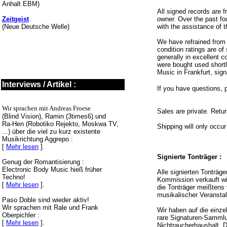
Anhalt EBM)
All signed records are f
Zeitgeist
owner. Over the past fou
(Neue Deutsche Welle)
with the assistance of 
We have refrained from p
condition ratings are o
generally in excellent c
were bought used shortl
Music in Frankfurt, signa
Interviews / Artikel :
If you have questions, 
Wir sprachen mit Andreas Froese
Sales are private. Retu
(Blind Vision), Ramin (3times6) und
Ra-Hen (Robotiko Rejekto, Moskwa TV,
Shipping will only occu
...) über die viel zu kurz existente
Musikrichtung Aggrepo :
[
Mehr lesen
].
Signierte Tonträger :
Genug der Romantisierung :
Electronic Body Music hieß früher
Alle signierten Tonträg
Techno!
Kommission verkauft wi
[
Mehr lesen
].
die Tonträger meißtens
musikalischer Veransta
Paso Doble sind wieder aktiv!
Wir sprachen mit Rale und Frank
Wir haben auf die einze
Oberpichler :
rare Signaturen-Sammlu
[
Mehr lesen
].
Nichtraucherhaushalt, D