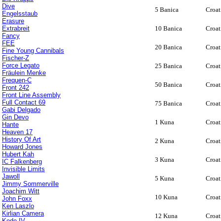
Dive
5 Banica
Croat
Engelsstaub
Erasure
Extrabreit
10 Banica
Croat
Fancy
FEE
20 Banica
Croat
Fine Young Cannibals
Fischer-Z
Force Legato
25 Banica
Croat
Fräulein Menke
Frequen-C
50 Banica
Croat
Front 242
Front Line Assembly
Full Contact 69
75 Banica
Croat
Gabi Delgado
Gin Devo
1 Kuna
Croat
Hante
Heaven 17
History Of Art
2 Kuna
Croat
Howard Jones
Hubert Kah
3 Kuna
Croat
IC Falkenberg
Invisible Limits
Jawoll
5 Kuna
Croat
Jimmy Sommerville
Joachim Witt
10 Kuna
Croat
John Foxx
Ken Laszlo
Kirlian Camera
12 Kuna
Croat
Kode IV