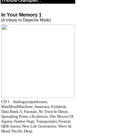
Tribute-Sampler :
In Your Memory 1
(A tribute to Depeche Mode)
CD 1 : Analogsympathisant,
ManMindMachine, Amnistia, Eisfabrik,
Data Bank A, Faustan, No Trust In Dawn,
Spreading Point, eXcubitors, The Moons Of
Jupiter, Funker Vogt, Transponder, Frontal,
QEK Junior, New Life Generation, Wave In
Head, Pacific Deep.