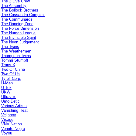
The 2 Live Crew
The Assembly
The Bollock Brothers
The Cassandra Complex
The Communards
The Dancing Zone
The Force Dimension
The Human League
The Invincible Spirit
The Neon Judgement
The Twins
The Weathermen
Thompson Twins
Tommi Stumpff
Trans-X
Two Of China
Two Of Us
Tyrell Corp.
U-Men
U-Tek
UKW
Ultravox
Umo Detic
Various Artists
Vanishing Heat
Veljanov
Visage
VNV Nation
Vomito Negro
Voyou