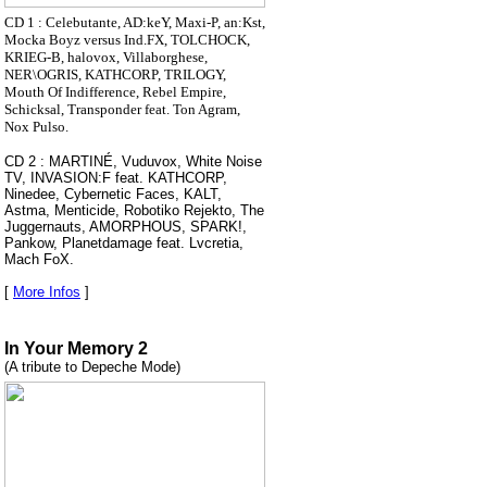
CD 1 : Celebutante, AD:keY, Maxi-P, an:Kst,
Mocka Boyz versus Ind.FX, TOLCHOCK,
KRIEG-B, halovox, Villaborghese,
NER\OGRIS, KATHCORP, TRILOGY,
Mouth Of Indifference, Rebel Empire,
Schicksal, Transponder feat. Ton Agram,
Nox Pulso.
CD 2 : MARTINÉ, Vuduvox, White Noise
TV, INVASION:F feat. KATHCORP,
Ninedee, Cybernetic Faces, KALT,
Astma, Menticide, Robotiko Rejekto, The
Juggernauts, AMORPHOUS, SPARK!,
Pankow, Planetdamage feat. Lvcretia,
Mach FoX.
[
More Infos
]
In Your Memory 2
(A tribute to Depeche Mode)