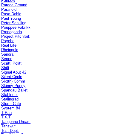
Pankow
Parade Ground
Paranoid
Paso Doble
Paul Young
Peter Schilling
Pouppée Fabrikk
Propaganda
Project Pitchfork
Psyche
Real Life
Rheingold
Sandra
Scope
Scritti Politti
Shift
Signal Aout 42
Silent Circle
Six(th) Comm
Skinny Puppy
Spandau Ballet
Stahlnetz
Stalingrad
Sturm Café
System 84
T´Pau
T.X.T.
Tangerine Dream
Tanzwut
Test Dept.