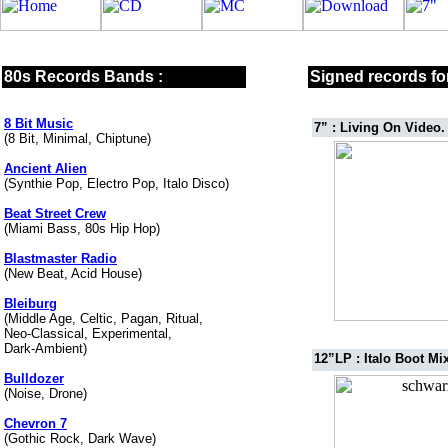
80s Records Bands :
Signed records for
8 Bit Music
7” : Living On Video.
(8 Bit, Minimal, Chiptune)
Ancient Alien
(Synthie Pop, Electro Pop, Italo Disco)
Beat Street Crew
(Miami Bass, 80s Hip Hop)
Blastmaster Radio
(New Beat, Acid House)
Bleiburg
(Middle Age, Celtic, Pagan, Ritual,
Neo-Classical, Experimental,
Dark-Ambient)
12”LP : Italo Boot Mix
Bulldozer
(Noise, Drone)
Chevron 7
(Gothic Rock, Dark Wave)