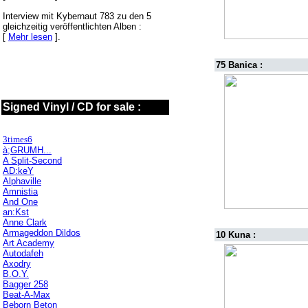
Interview mit Kybernaut 783 zu den 5
gleichzeitig veröffentlichten Alben :
[
Mehr lesen
].
75 Banica :
Signed Vinyl / CD for sale :
3times6
à;GRUMH...
A Split-Second
AD:keY
Alphaville
Amnistia
And One
an:Kst
Anne Clark
Armageddon Dildos
10 Kuna :
Art Academy
Autodafeh
Axodry
B.O.Y.
Bagger 258
Beat-A-Max
Beborn Beton