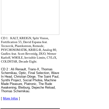
CD 1 : KALT, KREIGN, Split Vision,
Fortification 55, David Espana feat.
Tecnovik, Plastikstrom, Remode,
PSYCHOSOMATIK, KRIEG-B, Analog 80,
Graflex feat. Scott Beveridg, DUO, Werner
Karloff, WHOLE, Invisible Limits, CYLiX,
COLDSTAR, Decade Eight.
CD 2 : Ali Renault, Trans-X, Thomas
Schernikau, Optic, Final Selection, Wave
In Head, Christian Dörge, The Saint Paul,
Synthi Project, Social Phobia, Machine
Made Pleasure, Platronic, The Rude
Awakening, Bleiburg, Depeche Reload,
Thomas Schernikau.
[
More Infos
]