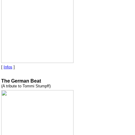
[
Infos
]
The German Beat
(A tribute to Tommi Stumpff)