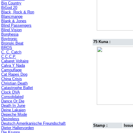
Big Country
BiGod 20
Black, Rock & Ron
Blancmange
Blank & Jones
Blind Passengers
Blind Vision
Borghesia
Boytronic
75 Kuna :
Bronski Beat
BROS
C. C. Catch
C.C.C.P.
Cabaret Voltaire
Calva Y Nada
Camouflage
Cat Rapes Dog
China Crisis
Christian Death
Catastrophe Ballet
Clock DVA
Consolidated
Dance Or Die
Death In June
Deine Lakaien
Depeche Mode
Desireless
Deutsch Amerikanische Freundschaft
Stamp :
Issue
Dieter Hallervorden
Die Krupps