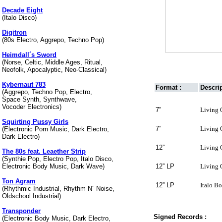
Decade Eight
(Italo Disco)
Digitron
(80s Electro, Aggrepo, Techno Pop)
Heimdall´s Sword
(Norse, Celtic, Middle Ages, Ritual,
Neofolk, Apocalyptic, Neo-Classical)
Kybernaut 783
Format :
Descrip
(Aggrepo, Techno Pop, Electro,
Space Synth, Synthwave,
Vocoder Electronics)
7”
Living 
Squirting Pussy Girls
7”
Living 
(Electronic Porn Music, Dark Electro,
Dark Electro)
12”
Living 
The 80s feat. Leaether Strip
(Synthie Pop, Electro Pop, Italo Disco,
Electronic Body Music, Dark Wave)
12” LP
Living 
Ton Agram
12” LP
Italo Bo
(Rhythmic Industrial, Rhythm N´ Noise,
Oldschool Industrial)
Transponder
Signed Records :
(Electronic Body Music, Dark Electro,