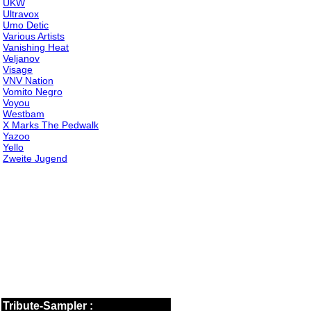
UKW
Ultravox
Umo Detic
Various Artists
Vanishing Heat
Veljanov
Visage
VNV Nation
Vomito Negro
Voyou
Westbam
X Marks The Pedwalk
Yazoo
Yello
Zweite Jugend
Tribute-Sampler :