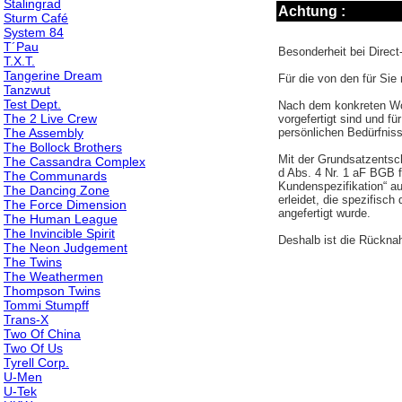
Stalingrad
Achtung :
Sturm Café
System 84
T´Pau
Besonderheit bei Direc
T.X.T.
Tangerine Dream
Für die von den für Sie
Tanzwut
Test Dept.
Nach dem konkreten Wort
The 2 Live Crew
vorgefertigt sind und f
The Assembly
persönlichen Bedürfnis
The Bollock Brothers
Mit der Grundsatzentsch
The Cassandra Complex
d Abs. 4 Nr. 1 aF BGB 
The Communards
Kundenspezifikation“ a
The Dancing Zone
erleidet, die spezifis
The Force Dimension
angefertigt wurde.
The Human League
The Invincible Spirit
Deshalb ist die Rücknah
The Neon Judgement
The Twins
The Weathermen
Thompson Twins
Tommi Stumpff
Trans-X
Two Of China
Two Of Us
Tyrell Corp.
U-Men
U-Tek