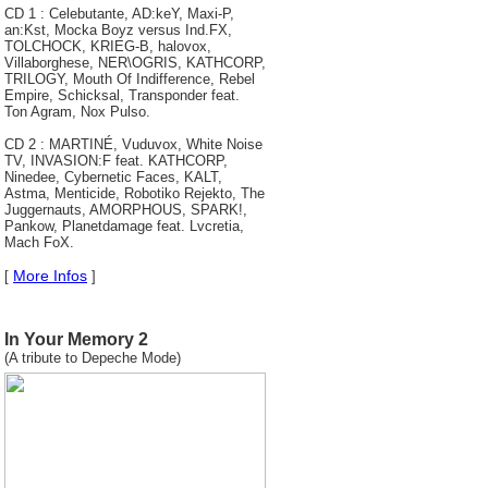
CD 1 : Celebutante, AD:keY, Maxi-P,
an:Kst, Mocka Boyz versus Ind.FX,
TOLCHOCK, KRIEG-B, halovox,
Villaborghese, NER\OGRIS, KATHCORP,
TRILOGY, Mouth Of Indifference, Rebel
Empire, Schicksal, Transponder feat.
Ton Agram, Nox Pulso.
CD 2 : MARTINÉ, Vuduvox, White Noise
TV, INVASION:F feat. KATHCORP,
Ninedee, Cybernetic Faces, KALT,
Astma, Menticide, Robotiko Rejekto, The
Juggernauts, AMORPHOUS, SPARK!,
Pankow, Planetdamage feat. Lvcretia,
Mach FoX.
More Infos
[
]
In Your Memory 2
(A tribute to Depeche Mode)