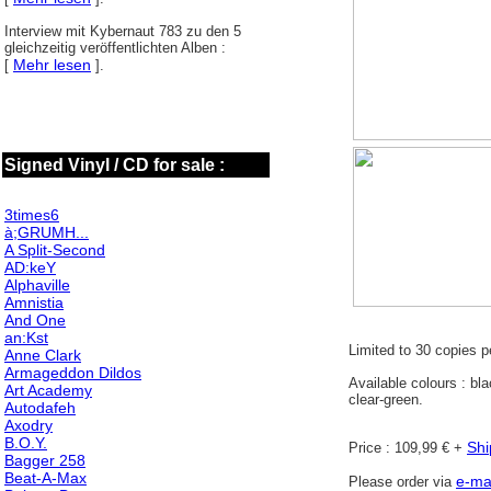
Interview mit Kybernaut 783 zu den 5
gleichzeitig veröffentlichten Alben :
Mehr lesen
[
].
Signed Vinyl / CD for sale :
3times6
à;GRUMH...
A Split-Second
AD:keY
Alphaville
Amnistia
And One
an:Kst
Limited to 30 copies p
Anne Clark
Armageddon Dildos
Available colours : blac
Art Academy
clear-green.
Autodafeh
Axodry
B.O.Y.
Shi
Price : 109,99 € +
Bagger 258
Beat-A-Max
e-ma
Please order via