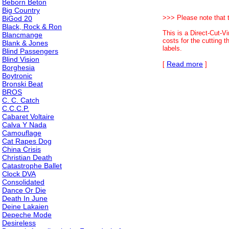
Beborn Beton
Big Country
>>> Please note that 
BiGod 20
Black, Rock & Ron
This is a Direct-Cut-V
Blancmange
costs for the cutting t
Blank & Jones
labels.
Blind Passengers
Blind Vision
Read more
[
]
Borghesia
Boytronic
Bronski Beat
BROS
C. C. Catch
C.C.C.P.
Cabaret Voltaire
Calva Y Nada
Camouflage
Cat Rapes Dog
China Crisis
Christian Death
Catastrophe Ballet
Clock DVA
Consolidated
Dance Or Die
Death In June
Deine Lakaien
Depeche Mode
Desireless