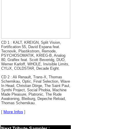
CD 1 : KALT, KREIGN, Split Vision,
Fortification 55, David Espana feat.
Tecnovik, Plastikstrom, Remode,
PSYCHOSOMATIK, KRIEG-B, Analog
80, Graflex feat. Scott Beveridg, DUO,
Werner Karloff, WHOLE, Invisible Limits,
CYLiX, COLDSTAR, Decade Eight.
CD 2 : Ali Renault, Trans-X, Thomas
Schernikau, Optic, Final Selection, Wave
In Head, Christian Dörge, The Saint Paul,
Synthi Project, Social Phobia, Machine
Made Pleasure, Platronic, The Rude
Awakening, Bleiburg, Depeche Reload,
Thomas Schernikau.
More Infos
[
]
Next Tribute-Sampler :