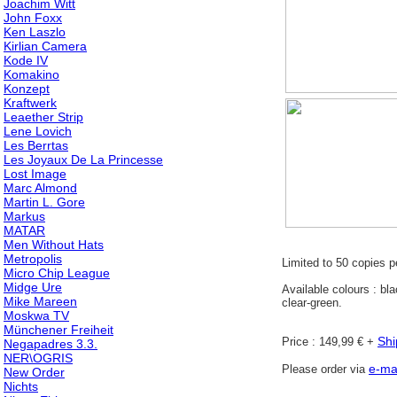
Joachim Witt
John Foxx
Ken Laszlo
Kirlian Camera
Kode IV
Komakino
Konzept
Kraftwerk
Leaether Strip
Lene Lovich
Les Berrtas
Les Joyaux De La Princesse
Lost Image
Marc Almond
Martin L. Gore
Markus
MATAR
Men Without Hats
Metropolis
Limited to 50 copies p
Micro Chip League
Midge Ure
Available colours : blac
Mike Mareen
clear-green.
Moskwa TV
Münchener Freiheit
Shi
Price : 149,99 € +
Negapadres 3.3.
NER\OGRIS
e-ma
Please order via
New Order
Nichts