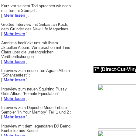
Kurz vor seinem Tod sprachen wir noch
mit Tommi Stumpff :
Mehr lesen
[
].
Großes Interview mit Sebastian Koch,
dem Gründer des New Life Magazines.
Mehr lesen
[
].
Amnistia beglückt uns mit ihrem
aktuellen Album. Wir sprachen mit Tino
Claus über die umfangreichen
Veröffentlichungen :
Mehr lesen
[
].
7” (Direct-Cut-Viny
Interview zum neuen Ton Agram Album
“Schanzenfest” :
Mehr lesen
[
].
Interview zum neuen Squirting Pussy
Girls Album “Female Ejaculation” :
Mehr lesen
[
].
Interview zum Depeche Mode Tribute
Sampler “In Your Memory” Teil 1 und 2 :
Mehr lesen
[
].
Interview mit dem legendären DJ Bernd
Kuchinke aus Kassel :
Mehr lesen
[
].