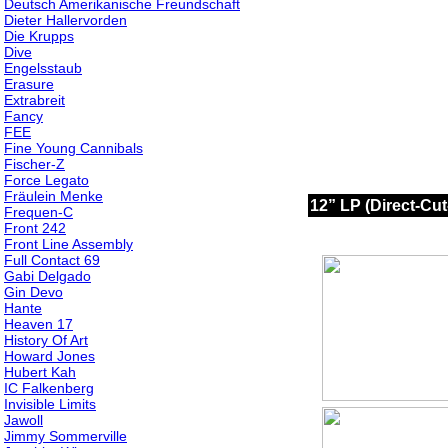
Deutsch Amerikanische Freundschaft
Dieter Hallervorden
Die Krupps
Dive
Engelsstaub
Erasure
Extrabreit
Fancy
FEE
Fine Young Cannibals
Fischer-Z
Force Legato
Fräulein Menke
12” LP (Direct-Cut
Frequen-C
Front 242
Front Line Assembly
Full Contact 69
Gabi Delgado
Gin Devo
Hante
Heaven 17
History Of Art
Howard Jones
Hubert Kah
IC Falkenberg
Invisible Limits
Jawoll
Jimmy Sommerville