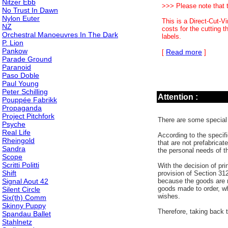
Nitzer Ebb
>>> Please note that 
No Trust In Dawn
Nylon Euter
This is a Direct-Cut-V
NZ
costs for the cutting t
Orchestral Manoeuvres In The Dark
labels.
P. Lion
Pankow
Read more
[
]
Parade Ground
Paranoid
Paso Doble
Paul Young
Peter Schilling
Attention :
Pouppée Fabrikk
Propaganda
Project Pitchfork
There are some special 
Psyche
Real Life
According to the specifi
Rheingold
that are not prefabricat
Sandra
the personal needs of t
Scope
Scritti Politti
With the decision of pri
Shift
provision of Section 312
Signal Aout 42
because the goods are m
goods made to order, wh
Silent Circle
wishes.
Six(th) Comm
Skinny Puppy
Therefore, taking back 
Spandau Ballet
Stahlnetz