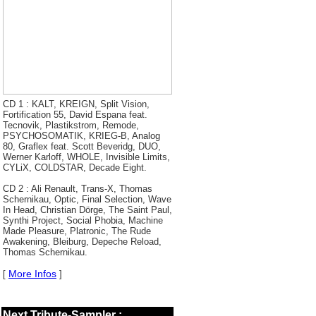
CD 1 : KALT, KREIGN, Split Vision,
Fortification 55, David Espana feat.
Tecnovik, Plastikstrom, Remode,
PSYCHOSOMATIK, KRIEG-B, Analog
80, Graflex feat. Scott Beveridg, DUO,
Werner Karloff, WHOLE, Invisible Limits,
CYLiX, COLDSTAR, Decade Eight.
CD 2 : Ali Renault, Trans-X, Thomas
Schernikau, Optic, Final Selection, Wave
In Head, Christian Dörge, The Saint Paul,
Synthi Project, Social Phobia, Machine
Made Pleasure, Platronic, The Rude
Awakening, Bleiburg, Depeche Reload,
Thomas Schernikau.
More Infos
[
]
Next Tribute-Sampler :