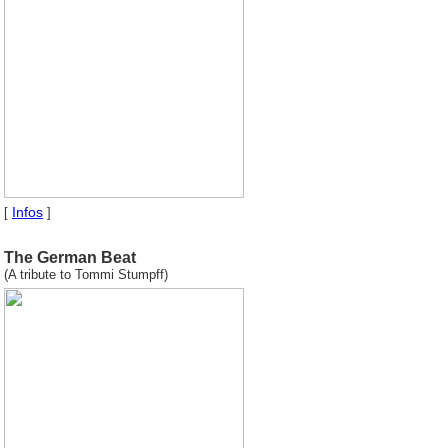
Infos
[
]
The German Beat
(A tribute to Tommi Stumpff)