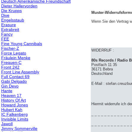
Deutsch Amerikanische Freundschaft
Dieter Hallervorden
Die Krupps
Muster-Widerrufsformu
Dive
Engelsstaub
Wenn Sie den Vertrag wi
Erasure
Extrabreit
Fancy
FEE
Fine Young Cannibals
Fischer-Z
WIDERRUF :
Force Legato
Fräulein Menke
80s Records / Radio 
Frequen-C
Postfach 11 35
Front 242
36171 Bebra
Front Line Assembly
Deutschland
Full Contact 69
Gabi Delgado
E-Mail : stefan.creuzb
Gin Devo
Hante
Heaven 17
History Of Art
Hiermit widerrufe ich d
Howard Jones
Hubert Kah
_ _ _ _ _ _ _ _ _ _ _ _ _
IC Falkenberg
Invisible Limits
Jawoll
_ _ _ _ _ _ _ _ _ _ _ _ _
Jimmy Sommerville