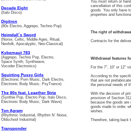
You must return or hand
cancellation of this con
Decade Eight
goods. You only have to 
(Italo Disco)
properties and functiona
Digitron
(80s Electro, Aggrepo, Techno Pop)
The right of withdrawa
Heimdall´s Sword
(Norse, Celtic, Middle Ages, Ritual,
Contracts for the delive
Neofolk, Apocalyptic, Neo-Classical)
Kybernaut 783
(Aggrepo, Techno Pop, Electro,
Withdrawal features for
Space Synth, Synthwave,
Vocoder Electronics)
For the 7", 10” or 12" 
Squirting Pussy Girls
According to the specifi
(Electronic Porn Music, Dark Electro,
that are not prefabricat
Electronic Body Music, PsyTrance)
the personal needs of t
The 80s feat. Leaether Strip
With the decision of pri
(Synthie Pop, Electro Pop, Italo Disco,
provision of Section 312
Electronic Body Music, Dark Wave)
because the goods are m
goods made to order, wh
Ton Agram
wishes.
(Rhythmic Industrial, Rhythm N´ Noise,
Oldschool Industrial)
Therefore, taking back t
Transponder