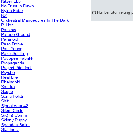
Nitzer Ebb
No Trust In Dawn
Nylon Euter
(*) Nur bei Stornierung 
NZ
Orchestral Manoeuvres In The Dark
P. Lion
Pankow
Parade Ground
Paranoid
Paso Doble
Paul Young
Peter Schilling
Pouppée Fabrikk
Propaganda
Project Pitchfork
Psyche
Real Life
Rheingold
Sandra
Scope
Scritti Politti
Shift
Signal Aout 42
Silent Circle
Six(th) Comm
Skinny Puppy
Spandau Ballet
Stahlnetz