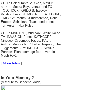
CD 1 : Celebutante, AD:keY, Maxi-P,
an:Kst, Mocka Boyz versus Ind.FX,
TOLCHOCK, KRIEG-B, halovox,
Villaborghese, NER\OGRIS, KATHCORP,
TRILOGY, Mouth Of Indifference, Rebel
Empire, Schicksal, Transponder feat.
Ton Agram, Nox Pulso.
CD 2 : MARTINÉ, Vuduvox, White Noise
TV, INVASION:F feat. KATHCORP,
Ninedee, Cybernetic Faces, KALT,
Astma, Menticide, Robotiko Rejekto, The
Juggernauts, AMORPHOUS, SPARK!,
Pankow, Planetdamage feat. Lvcretia,
Mach FoX.
More Infos
[
]
In Your Memory 2
(A tribute to Depeche Mode)