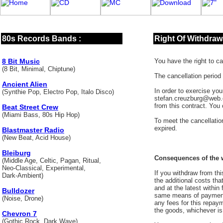
80s Records Bands :
Right Of Withdrawa
8 Bit Music
You have the right to ca
(8 Bit, Minimal, Chiptune)
The cancellation period
Ancient Alien
In order to exercise yo
(Synthie Pop, Electro Pop, Italo Disco)
stefan.creuzburg@web.de
from this contract. You
Beat Street Crew
(Miami Bass, 80s Hip Hop)
To meet the cancellation
expired.
Blastmaster Radio
(New Beat, Acid House)
Bleiburg
Consequences of the w
(Middle Age, Celtic, Pagan, Ritual,
Neo-Classical, Experimental,
If you withdraw from thi
Dark-Ambient)
the additional costs tha
and at the latest within
Bulldozer
same means of payment t
(Noise, Drone)
any fees for this repay
the goods, whichever is 
Chevron 7
(Gothic Rock, Dark Wave)