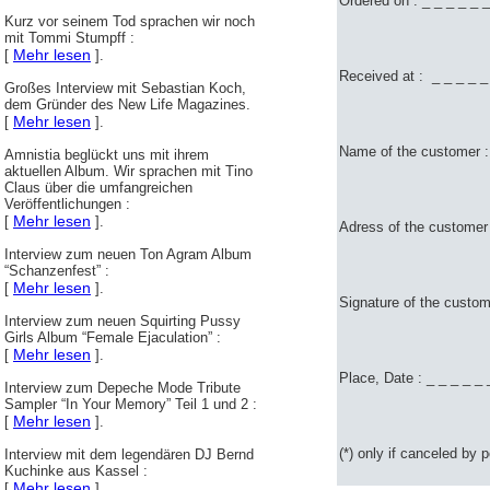
Ordered on : _ _ _ _ _ _
Kurz vor seinem Tod sprachen wir noch
mit Tommi Stumpff :
Mehr lesen
[
].
Received at : _ _ _ _ _ 
Großes Interview mit Sebastian Koch,
dem Gründer des New Life Magazines.
Mehr lesen
[
].
Name of the customer : _
Amnistia beglückt uns mit ihrem
aktuellen Album. Wir sprachen mit Tino
Claus über die umfangreichen
Veröffentlichungen :
Mehr lesen
[
].
Adress of the customer :
Interview zum neuen Ton Agram Album
“Schanzenfest” :
Mehr lesen
[
].
Signature of the custome
Interview zum neuen Squirting Pussy
Girls Album “Female Ejaculation” :
Mehr lesen
[
].
Place, Date : _ _ _ _ _ 
Interview zum Depeche Mode Tribute
Sampler “In Your Memory” Teil 1 und 2 :
Mehr lesen
[
].
(*) only if canceled by p
Interview mit dem legendären DJ Bernd
Kuchinke aus Kassel :
Mehr lesen
[
].