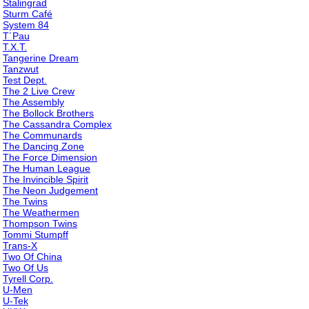
Stalingrad
Sturm Café
System 84
T´Pau
T.X.T.
Tangerine Dream
Tanzwut
Test Dept.
The 2 Live Crew
The Assembly
The Bollock Brothers
The Cassandra Complex
The Communards
The Dancing Zone
The Force Dimension
The Human League
The Invincible Spirit
The Neon Judgement
The Twins
The Weathermen
Thompson Twins
Tommi Stumpff
Trans-X
Two Of China
Two Of Us
Tyrell Corp.
U-Men
U-Tek