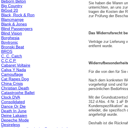
Beborn Beton
Sie haben die Waren un
Big Country
unterrichten, an uns zu
BiGod 20
tragen die Kosten der 
Black, Rock & Ron
zur Prüfung der Bescha
Blancmange
Blank & Jones
Blind Passengers
Blind Vision
Das Widerrufsrecht be
Borghesia
Verträge zur Lieferung
Boytronic
entfernt wurde.
Bronski Beat
BROS
C. C. Catch
C.C.C.P.
Widerrufbesonderheiten
Cabaret Voltaire
Calva Y Nada
Für die von den für Sie
Camouflage
Cat Rapes Dog
Nach dem konkreten Wort
China Crisis
vorgefertigt sind und f
Christian Death
persönlichen Bedürfnis
Catastrophe Ballet
Clock DVA
Mit der Grundsatzentsch
Consolidated
312 d Abs. 4 Nr. 1 aF 
Kundenspezifikation“ a
Dance Or Die
erleidet, die spezifis
Death In June
angefertigt wurde.
Deine Lakaien
Depeche Mode
Deshalb ist die Rücknah
Desireless