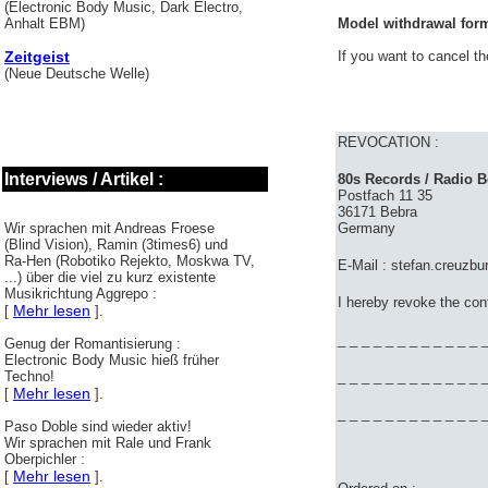
(Electronic Body Music, Dark Electro,
Anhalt EBM)
Model withdrawal form
Zeitgeist
If you want to cancel th
(Neue Deutsche Welle)
REVOCATION :
Interviews / Artikel :
80s Records / Radio 
Postfach 11 35
36171 Bebra
Wir sprachen mit Andreas Froese
Germany
(Blind Vision), Ramin (3times6) und
Ra-Hen (Robotiko Rejekto, Moskwa TV,
E-Mail : stefan.creuzb
...) über die viel zu kurz existente
Musikrichtung Aggrepo :
I hereby revoke the con
Mehr lesen
[
].
_ _ _ _ _ _ _ _ _ _ _ _ _
Genug der Romantisierung :
Electronic Body Music hieß früher
Techno!
_ _ _ _ _ _ _ _ _ _ _ _ _
Mehr lesen
[
].
_ _ _ _ _ _ _ _ _ _ _ _ _
Paso Doble sind wieder aktiv!
Wir sprachen mit Rale und Frank
Oberpichler :
Mehr lesen
[
].