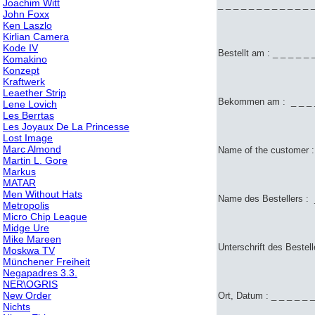
Joachim Witt
_ _ _ _ _ _ _ _ _ _ _ _ _
John Foxx
Ken Laszlo
Kirlian Camera
Kode IV
Bestellt am : _ _ _ _ _ _
Komakino
Konzept
Kraftwerk
Leaether Strip
Bekommen am : _ _ _ _ _ 
Lene Lovich
Les Berrtas
Les Joyaux De La Princesse
Lost Image
Marc Almond
Name of the customer : _
Martin L. Gore
Markus
MATAR
Men Without Hats
Name des Bestellers : _ 
Metropolis
Micro Chip League
Midge Ure
Mike Mareen
Unterschrift des Bestell
Moskwa TV
Münchener Freiheit
Negapadres 3.3.
NER\OGRIS
New Order
Ort, Datum : _ _ _ _ _ _
Nichts