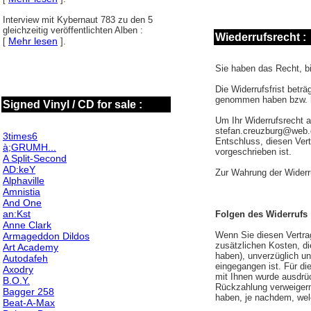
Interview mit Kybernaut 783 zu den 5
gleichzeitig veröffentlichten Alben :
Wiederrufsrecht :
Mehr lesen
[
].
Sie haben das Recht, b
Die Widerrufsfrist beträ
genommen haben bzw. 
Signed Vinyl / CD for sale :
Um Ihr Widerrufsrecht 
stefan.creuzburg@web.de
3times6
Entschluss, diesen Vert
à;GRUMH...
vorgeschrieben ist.
A Split-Second
AD:keY
Zur Wahrung der Widerru
Alphaville
Amnistia
And One
an:Kst
Folgen des Widerrufs
Anne Clark
Wenn Sie diesen Vertrag
Armageddon Dildos
zusätzlichen Kosten, di
Art Academy
haben), unverzüglich un
Autodafeh
eingegangen ist. Für di
Axodry
mit Ihnen wurde ausdrü
B.O.Y.
Rückzahlung verweigern
Bagger 258
haben, je nachdem, welc
Beat-A-Max